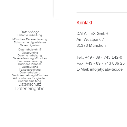
Kontakt
Datenpflege
DATA-TEX GmbH
Datenverarbeitung
Am Westpark 7
München
Datenerfassung
Dokumente digitalisieren
81373
München
Datenmigration
Datenabgleich
IT
Outsourcing
Datenverarbeitung
Tel.:
+49 - 89 - 743 142-0
Datenerfassung München
Formularerfassung
Fax:
+49 - 89 - 743 886 25
Business Process
Outsourcing
E-Mail:
info[at]data-tex.de
Textbearbeitung
Datenerhebung
Sachbearbeitung München
Administrative Tätigkeiten
Sachbearbeitung
Datenschutz
Dateneingabe